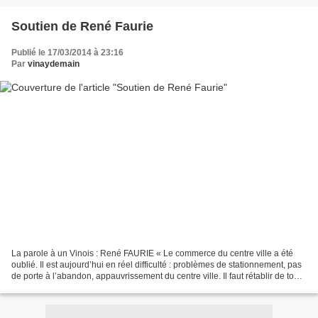
Soutien de René Faurie
Publié le 17/03/2014 à 23:16
Par
vinaydemain
La parole à un Vinois : René FAURIE « Le commerce du centre ville a été
oublié. Il est aujourd’hui en réel difficulté : problèmes de stationnement, pas
de porte à l’abandon, appauvrissement du centre ville. Il faut rétablir de toute
urgence une FRANCHE...