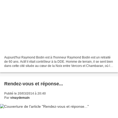
Aujourd'hui Raymond Bodin est à l'honneur Raymond Bodin est un retraité
de 60 ans. Actif il était contrôleur à la DDE. Homme de terrain, il se sent bien
dans cette cité située au cœur de la Noix entre Vercors et Chambaran, où les
sentiers et routes n’ont...
Rendez-vous et réponse...
Publié le 20/03/2014 à 20:40
Par
vinaydemain