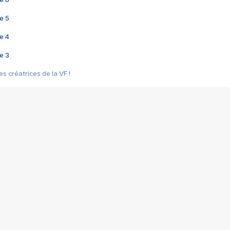
e 5
e 4
e 3
s créatrices de la VF !
e 2
e 1
e Mektoub My Love arrive enfin ! Rencontre avec Shaïn Boumedine et Sal
i : après Toni en famille
elle réalise le bouleversant Dites lui que je l'aime
ais ! Rencontre autour de Vie privée de Rebecca Zlotowski
 de Marguerite, Grave... Rencontre avec Ella Rumpf
 Les Rêveurs, un film intime sur la santé mentale